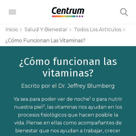
Inicio
Salud Y Bienestar
Todos Los Artículos
¿Cómo Funcionan Las Vitaminas?
Productos
¿Cómo funcionan las
Centrum Base
Beneficios
vitaminas?
Centrum Género Hombre
Energía
¿Usted Sabía?
Escrito por el Dr. Jeffrey Blumberg
Centrum Género Mujer
Salud de los Huesos
1
Ya sea para poder ver de noche
o para nutrir
Salud y Bienestar
Centrum +Energía
2
nuestra piel
, las vitaminas nos ayudan en los
Inmunidad
procesos fisiológicos que hacen posible la
Centrum Silver +50 años
Acerca de
vida. Piense en ellas como acompañantes de
Salud del Corazón
bienestar que nos ayudan a trabajar, crecer