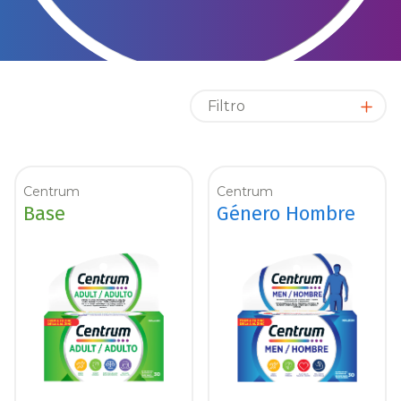
La Ciencia detrás de Centrum
Cabello, Piel y Uñas
Costa Rica
Filtro
Haleon, Homepage
Centrum
Centrum
Base
Género Hombre