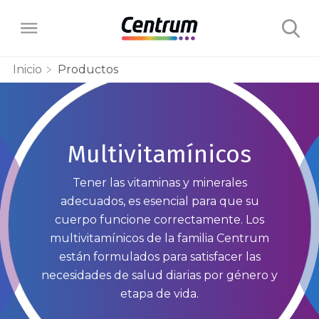
Inicio
Productos
Productos
Centrum Base
Multivitamínicos
Beneficios
Centrum Género Hombre
Tener las vitaminas y minerales
Energía
¿Usted Sabía?
adecuados, es esencial para que su
Centrum Género Mujer
cuerpo funcione correctamente. Los
Salud de los Huesos
multivitamínicos de la familia Centrum
Salud y Bienestar
Centrum +Energía
Inmunidad
están formulados para satisfacer las
necesidades de salud diarias por género y
Centrum Silver +50 años
Acerca de
Salud del Corazón
etapa de vida.